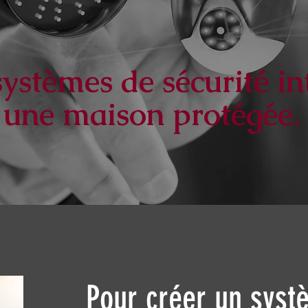
ystèmes de sécurité int
 une maison protégée.
Pour créer un syst