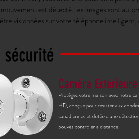
n mouvement est détecté, les images sont aut
être visionnées sur votre téléphone intelligent,
 sécurité
Caméra Extérieure 
Protégez votre maison avec notre cam
HD, conçue pour résister aux condit
canadiennes et dotée d'une détecti
pouvez contrôler à distance.