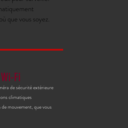
omatiquement
où que vous soyez.
Wi-Fi
éra de sécurité extérieure
ions climatiques
on de mouvement, que vous