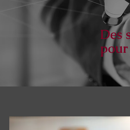
Des s
pour